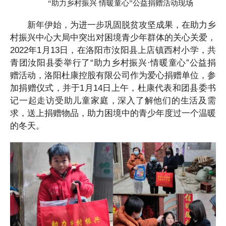
小
“助力乡村振兴 情暖童心”公益捐赠活动现场
学，
新年伊始，为进一步巩固脱贫攻坚成果，在助力乡
共
村振兴中心大局中突出对困境青少年群体的关心关爱，
青
2022年1月13日，在洛阳市汝阳县上店镇西村小学，共
团
青团汝阳县委举行了“助力乡村振兴·情暖童心”公益捐
汝
赠活动，洛阳杜康控股有限公司作为爱心捐赠单位，参
加捐赠仪式，并于1月14日上午，杜康代表和团县委书
阳
记一起走访受助儿童家庭，深入了解他们的生活及需
县
求，送上捐赠物品，助力困境中的青少年度过一个温暖
委
的冬天。
举
行
了“助
力
乡
村
振