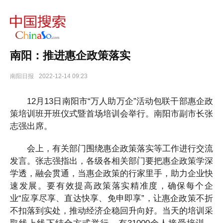
12
月
13
日
南阳：推进惠企政策落实
南
阳
南阳日报
2022-12-14 09:23
市“万
人
12月13日南阳市“万人助万企”活动包联干部惠企政
策培训班开班仪式暨首场培训会举行。南阳市副市长张
助
志强出席。
万
企”活
会上，有关部门围绕惠企政策落实等工作进行交流
动
发言。张志强指出，各级各相关部门要把惠企政策学深
包
学透，融会贯通，当惠企政策的行家里手，助力企业快
联
速发展。要有效提高政策落实精准度，确保每个企
业“应享尽享、直达快享、免申即享”，让惠企政策不折
干
不扣落到实处，推动经济企稳回升向好。当天的培训采
部