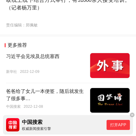
取线上线下结合方式举行，有31000余人接受培训。
惠
（记者杨万里）
企
政
责任编辑：
郑佩敏
策
培
训
更多推荐
班
习近平会见埃及总统塞西
开
班
新华社
2022-12-09
仪
式
爸爸给了女儿一本便签，随后就发生
暨
了很多事…
首
中国搜索
2022-12-08
场
培
中国搜索
打开APP
权威新闻搜索引擎
训